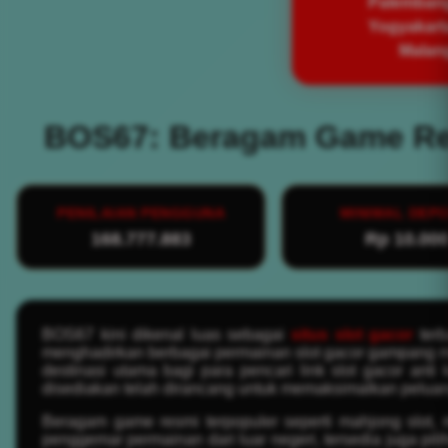
Palemban
Yogyakart
Malan
BOS67: Beragam Game Re
PENILAIAN PENGGUNA
MINIMAL DEPO
168.777.883
Rp 10.00
BOS67 kini dikenal luas sebagai
situs slot gacor
terb
menghadirkan berbagai permainan slot gacor gampang m
destinasi utama bagi para pencari link slot gacor ant
disediakan telah dirancang untuk memaksimalkan pelua
Beragam game resmi terpopuler seperti mahjong slot,
penggemar permainan dari luar negeri, tersedia juga pil