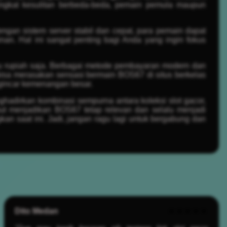
tingkat kesulitan berbeda-beda, pemain pemula maupun
gan sistem server stabil dan cepat, para pemain dapat
an. Hal ini sangat penting bagi Anda yang ingin fokus
bu rupiah saja. Berbagai metode pembayaran modern dan
h bisa merasakan sensasi bermain BOS67 di situs berkelas
gincar kemenangan besar.
hadirkan kombinasi sempurna antara koleksi slot gacor,
ebut menjadikan BOS67 tetap relevan dan selalu menjadi
n saat ini. Jadi, jangan ragu lagi untuk bergabung dan
Dito Medan
★★★★★