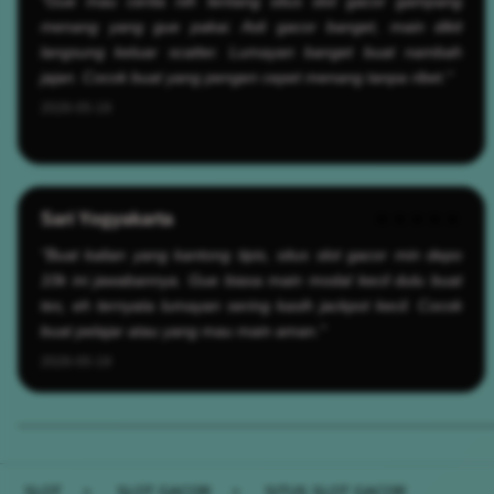
"Gue mau cerita nih tentang situs slot gacor gampang
menang yang gue pakai. Asli gacor banget, main dikit
langsung keluar scatter. Lumayan banget buat nambah
jajan. Cocok buat yang pengen cepet menang tanpa ribet."
2026-05-19
Sari Yogyakarta
★★★★★
"Buat kalian yang kantong tipis, situs slot gacor min depo
10k ini jawabannya. Gue biasa main modal kecil dulu buat
tes, eh ternyata lumayan sering kasih jackpot kecil. Cocok
buat pelajar atau yang mau main aman."
2026-05-19
SLOT
>
SLOT GACOR
>
SITUS SLOT GACOR