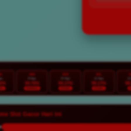
B
MIN
SEN
SEL
gu
9 Agu
10 Agu
11 Agu
12
62%
93.76%
94.17%
95.17%
98
BIL
NORMAL
STABIL
STABIL
me Slot Gacor Hari Ini
n