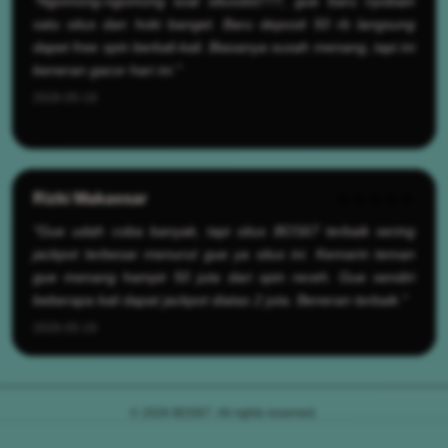
"Ngomong-ngomong soal situsslot777, gue baru nyobain
satu situs dan hoki banget. Baru deposit 50 rb langsung
dapet free spin berkali-kali. Biasanya susah menang, tapi ini
beneran gacor hari ini."
2026-05-19
Rizki Makassar
★★★★★
"Gue udah coba banyak, tapi situs BOS67 terbaik sering
jackpot terbesar menurut gue ya situs ini. Kemarin teman
gue menang hampir 50 juta dari spin receh. Gue sendiri
beberapa kali dapat jackpot diatas 2 juta. Beneran terbaik."
2026-05-19
© 2026 BOS67. All rights reserved.