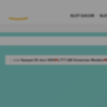
Skip
to
content
SLOT GACOR
SLO
Buka Info Lebih Lanjut
30 Juni 2026
1.777.168 Komentar Member
Rating Pengguna 5/5